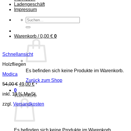
Ladengeschäft
Impressum
Suchen
nach:
Warenkorb /
0,00
€
0
Schnellansicht
Holzfliegen
Es befinden sich keine Produkte im Warenkorb.
Modica
Zurück zum Shop
Ursprünglicher
Aktueller
54,00
€
49,00
€
*
Preis
Preis
0
inkl. 19 % MwSt.
war:
ist:
Warenkorb
54,00 €
49,00 €.
zzgl.
Versandkosten
Es befinden sich keine Produkte im Warenkorb.