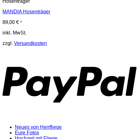
Hosenträger
MANDIA Hosenträger
89,00
€
*
inkl. MwSt.
zzgl.
Versandkosten
P
Neues von Herrfliege
Eure Fotos
Hochzeit mit Fliege