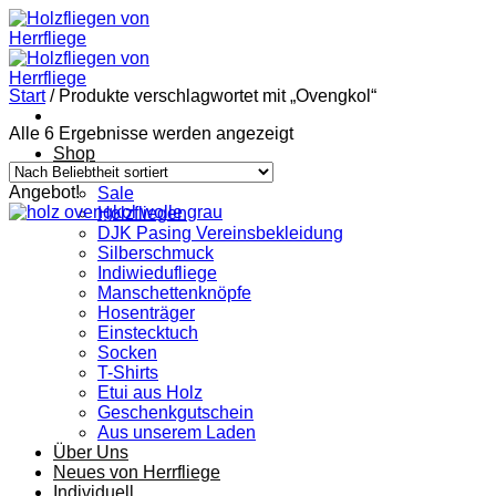
Zum
Inhalt
springen
Start
/
Produkte verschlagwortet mit „Ovengkol“
Nach
Alle 6 Ergebnisse werden angezeigt
Beliebtheit
Shop
sortiert
Alle Produkte
Angebot!
Sale
Holzfliegen
DJK Pasing Vereinsbekleidung
Silberschmuck
Indiwiedufliege
Manschettenknöpfe
Hosenträger
Einstecktuch
Socken
T-Shirts
Etui aus Holz
Geschenkgutschein
Aus unserem Laden
Über Uns
Neues von Herrfliege
Individuell