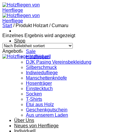
Zum
Inhalt
springen
Start
/
Produkt Holzart
/
Cumaru
Einzelnes Ergebnis wird angezeigt
Shop
Alle Produkte
Angebot!
Sale
Holzfliegen
DJK Pasing Vereinsbekleidung
Silberschmuck
Indiwiedufliege
Manschettenknöpfe
Hosenträger
Einstecktuch
Socken
T-Shirts
Etui aus Holz
Geschenkgutschein
Aus unserem Laden
Über Uns
Neues von Herrfliege
Individuell