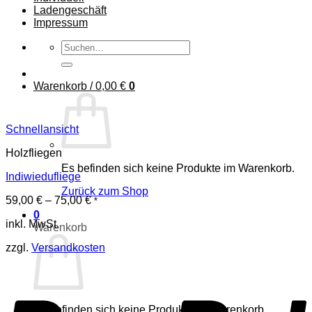
Ladengeschäft
Impressum
Suchen
nach:
Warenkorb /
0,00
€
0
Schnellansicht
Holzfliegen
Es befinden sich keine Produkte im Warenkorb.
Indiwiedufliege
Zurück zum Shop
59,00
€
–
75,00
€
*
0
inkl. MwSt.
Warenkorb
zzgl.
Versandkosten
P
Es befinden sich keine Produkte im Warenkorb.